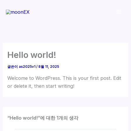
콘
Mai
텐
Men
츠
로
건
너
뛰
Hello world!
기
글쓴이
as2025v1
/
8월 11, 2025
Welcome to WordPress. This is your first post. Edit
or delete it, then start writing!
“Hello world!”에 대한 1개의 생각