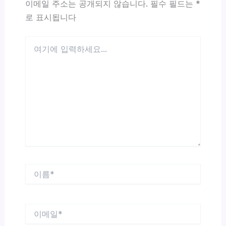
이메일 주소는 공개되지 않습니다.
필수 필드는
*
로 표시됩니다
여
기
에
입
력
하
세
요...
이
름
*
이
메